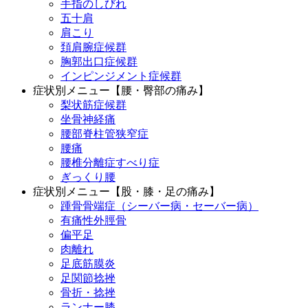
手指のしびれ
五十肩
肩こり
頚肩腕症候群
胸郭出口症候群
インピンジメント症候群
症状別メニュー【腰・臀部の痛み】
梨状筋症候群
坐骨神経痛
腰部脊柱管狭窄症
腰痛
腰椎分離症すべり症
ぎっくり腰
症状別メニュー【股・膝・足の痛み】
踵骨骨端症（シーバー病・セーバー病）
有痛性外脛骨
偏平足
肉離れ
足底筋膜炎
足関節捻挫
骨折・捻挫
ランナー膝