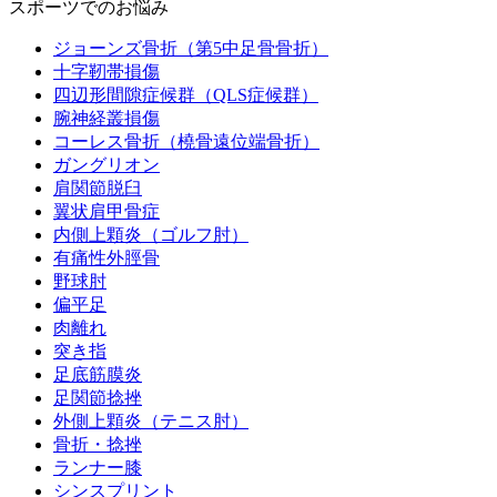
スポーツでのお悩み
ジョーンズ骨折（第5中足骨骨折）
十字靭帯損傷
四辺形間隙症候群（QLS症候群）
腕神経叢損傷
コーレス骨折（橈骨遠位端骨折）
ガングリオン
肩関節脱臼
翼状肩甲骨症
内側上顆炎（ゴルフ肘）
有痛性外脛骨
野球肘
偏平足
肉離れ
突き指
足底筋膜炎
足関節捻挫
外側上顆炎（テニス肘）
骨折・捻挫
ランナー膝
シンスプリント