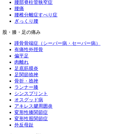
腰部脊柱管狭窄症
腰痛
腰椎分離症すべり症
ぎっくり腰
股・膝・足の痛み
踵骨骨端症（シーバー病・セーバー病）
有痛性外脛骨
偏平足
肉離れ
足底筋膜炎
足関節捻挫
骨折・捻挫
ランナー膝
シンスプリント
オスグッド病
アキレス腱周囲炎
変形性膝関節症
変形性股関節症
外反母趾