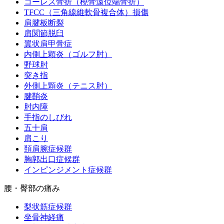
コーレス骨折（橈骨遠位端骨折）
TFCC（三角線維軟骨複合体）損傷
肩腱板断裂
肩関節脱臼
翼状肩甲骨症
内側上顆炎（ゴルフ肘）
野球肘
突き指
外側上顆炎（テニス肘）
腱鞘炎
肘内障
手指のしびれ
五十肩
肩こり
頚肩腕症候群
胸郭出口症候群
インピンジメント症候群
腰・臀部の痛み
梨状筋症候群
坐骨神経痛