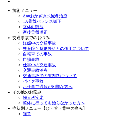
施術メニュー
Annおかざき式鍼灸治療
TA骨盤バランス矯正
立体動態波
産後骨盤矯正
交通事故でのお悩み
妊娠中の交通事故
整骨院と整形外科との併用について
自転車での事故
自損事故
仕事中の交通事故
交通事故治療
交通事故での慰謝料について
バイク事故
お仕事で通院が困難な方へ
その他のお悩み
婦人科疾患
整体に行っても治らなかった方へ
症状別メニュー【頭・首・背中の痛み】
猫背