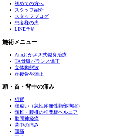
初めての方へ
スタッフ紹介
スタッフブログ
患者様の声
LINE予約
施術メニュー
Annおかざき式鍼灸治療
TA骨盤バランス矯正
立体動態波
産後骨盤矯正
頭・首・背中の痛み
猫背
寝違い（急性疼痛性頸部拘縮）
頸椎・腰椎の椎間板ヘルニア
肋間神経痛
背中の痛み
頭痛