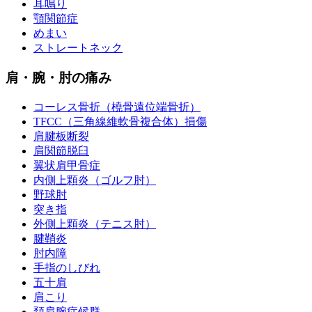
耳鳴り
顎関節症
めまい
ストレートネック
肩・腕・肘の痛み
コーレス骨折（橈骨遠位端骨折）
TFCC（三角線維軟骨複合体）損傷
肩腱板断裂
肩関節脱臼
翼状肩甲骨症
内側上顆炎（ゴルフ肘）
野球肘
突き指
外側上顆炎（テニス肘）
腱鞘炎
肘内障
手指のしびれ
五十肩
肩こり
頚肩腕症候群