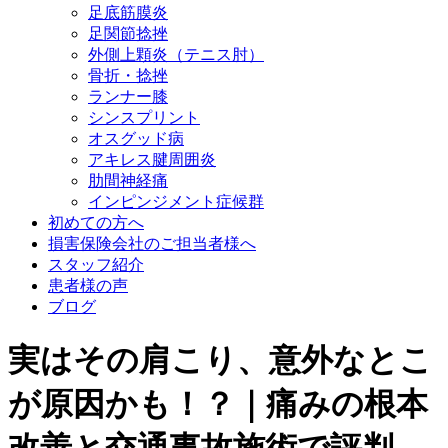
足底筋膜炎
足関節捻挫
外側上顆炎（テニス肘）
骨折・捻挫
ランナー膝
シンスプリント
オスグッド病
アキレス腱周囲炎
肋間神経痛
インピンジメント症候群
初めての方へ
損害保険会社のご担当者様へ
スタッフ紹介
患者様の声
ブログ
実はその肩こり、意外なとこ
が原因かも！？｜痛みの根本