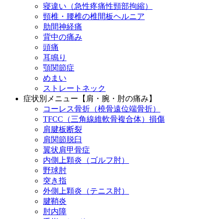
寝違い（急性疼痛性頸部拘縮）
頸椎・腰椎の椎間板ヘルニア
肋間神経痛
背中の痛み
頭痛
耳鳴り
顎関節症
めまい
ストレートネック
症状別メニュー【肩・腕・肘の痛み】
コーレス骨折（橈骨遠位端骨折）
TFCC（三角線維軟骨複合体）損傷
肩腱板断裂
肩関節脱臼
翼状肩甲骨症
内側上顆炎（ゴルフ肘）
野球肘
突き指
外側上顆炎（テニス肘）
腱鞘炎
肘内障