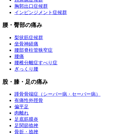
胸郭出口症候群
インピンジメント症候群
腰・臀部の痛み
梨状筋症候群
坐骨神経痛
腰部脊柱管狭窄症
腰痛
腰椎分離症すべり症
ぎっくり腰
股・膝・足の痛み
踵骨骨端症（シーバー病・セーバー病）
有痛性外脛骨
偏平足
肉離れ
足底筋膜炎
足関節捻挫
骨折・捻挫