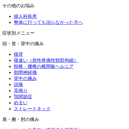
その他のお悩み
婦人科疾患
整体に行っても治らなかった方へ
症状別メニュー
頭・首・背中の痛み
猫背
寝違い（急性疼痛性頸部拘縮）
頸椎・腰椎の椎間板ヘルニア
肋間神経痛
背中の痛み
頭痛
耳鳴り
顎関節症
めまい
ストレートネック
肩・腕・肘の痛み