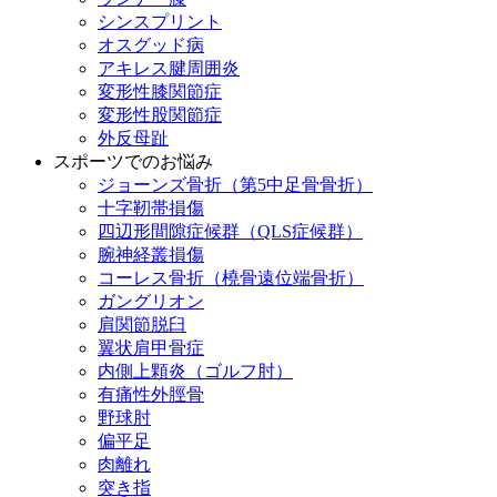
シンスプリント
オスグッド病
アキレス腱周囲炎
変形性膝関節症
変形性股関節症
外反母趾
スポーツでのお悩み
ジョーンズ骨折（第5中足骨骨折）
十字靭帯損傷
四辺形間隙症候群（QLS症候群）
腕神経叢損傷
コーレス骨折（橈骨遠位端骨折）
ガングリオン
肩関節脱臼
翼状肩甲骨症
内側上顆炎（ゴルフ肘）
有痛性外脛骨
野球肘
偏平足
肉離れ
突き指