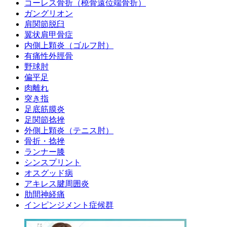
コーレス骨折（橈骨遠位端骨折）
ガングリオン
肩関節脱臼
翼状肩甲骨症
内側上顆炎（ゴルフ肘）
有痛性外脛骨
野球肘
偏平足
肉離れ
突き指
足底筋膜炎
足関節捻挫
外側上顆炎（テニス肘）
骨折・捻挫
ランナー膝
シンスプリント
オスグッド病
アキレス腱周囲炎
肋間神経痛
インピンジメント症候群