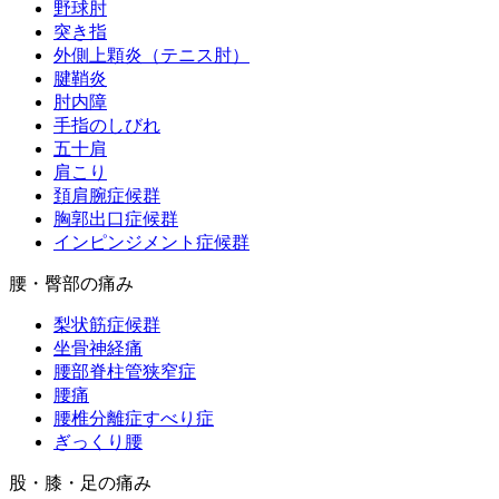
野球肘
突き指
外側上顆炎（テニス肘）
腱鞘炎
肘内障
手指のしびれ
五十肩
肩こり
頚肩腕症候群
胸郭出口症候群
インピンジメント症候群
腰・臀部の痛み
梨状筋症候群
坐骨神経痛
腰部脊柱管狭窄症
腰痛
腰椎分離症すべり症
ぎっくり腰
股・膝・足の痛み