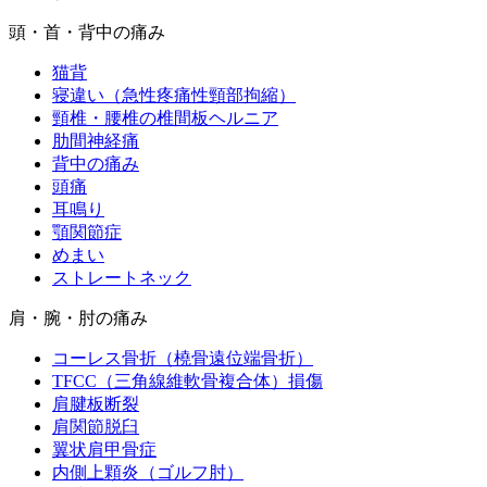
頭・首・背中の痛み
猫背
寝違い（急性疼痛性頸部拘縮）
頸椎・腰椎の椎間板ヘルニア
肋間神経痛
背中の痛み
頭痛
耳鳴り
顎関節症
めまい
ストレートネック
肩・腕・肘の痛み
コーレス骨折（橈骨遠位端骨折）
TFCC（三角線維軟骨複合体）損傷
肩腱板断裂
肩関節脱臼
翼状肩甲骨症
内側上顆炎（ゴルフ肘）