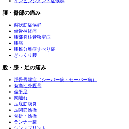
インピンジメント症候群
腰・臀部の痛み
梨状筋症候群
坐骨神経痛
腰部脊柱管狭窄症
腰痛
腰椎分離症すべり症
ぎっくり腰
股・膝・足の痛み
踵骨骨端症（シーバー病・セーバー病）
有痛性外脛骨
偏平足
肉離れ
足底筋膜炎
足関節捻挫
骨折・捻挫
ランナー膝
シンスプリント