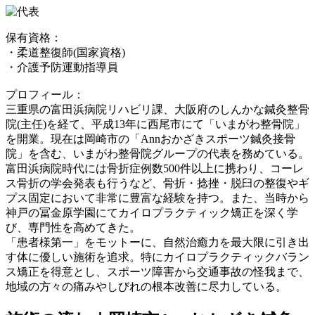
保有資格：
・柔道整復師(国家資格)
・介護予防運動指導員
プロフィール：
三重県の富田浜病院リハビリ課、大阪府のしんかな鍼灸整骨
院(主任)を経て、平成13年に西尾市にて「いまがわ整骨院」
を開業。現在は岡崎市の「Annおかざきスポーツ鍼灸接骨
院」を含む、いまがわ整骨院グループの代表を務めている。
富田浜病院時代には
骨折症例数500件以上
に携わり、コーレ
ス骨折の学会発表も行うなど、骨折・捻挫・脱臼の整復やギ
プス固定において非常に豊富な経験を持つ。また、当時から
神戸の冨金原学園にて
カイロプラクティック矯正
を深く学
び、専門性を高めてきた。
「患者様第一」をモットーに、自然治癒力を最大限に引き出
す体に優しい施術を追求。特にカイロプラクティックバラン
ス矯正を得意とし、スポーツ障害から交通事故の怪我まで、
地域の方々の痛みやしびれの根本改善に尽力している。