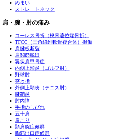
めまい
ストレートネック
肩・腕・肘の痛み
コーレス骨折（橈骨遠位端骨折）
TFCC（三角線維軟骨複合体）損傷
肩腱板断裂
肩関節脱臼
翼状肩甲骨症
内側上顆炎（ゴルフ肘）
野球肘
突き指
外側上顆炎（テニス肘）
腱鞘炎
肘内障
手指のしびれ
五十肩
肩こり
頚肩腕症候群
胸郭出口症候群