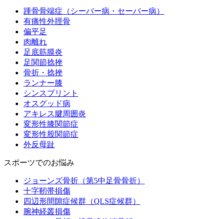
踵骨骨端症（シーバー病・セーバー病）
有痛性外脛骨
偏平足
肉離れ
足底筋膜炎
足関節捻挫
骨折・捻挫
ランナー膝
シンスプリント
オスグッド病
アキレス腱周囲炎
変形性膝関節症
変形性股関節症
外反母趾
スポーツでのお悩み
ジョーンズ骨折（第5中足骨骨折）
十字靭帯損傷
四辺形間隙症候群（QLS症候群）
腕神経叢損傷