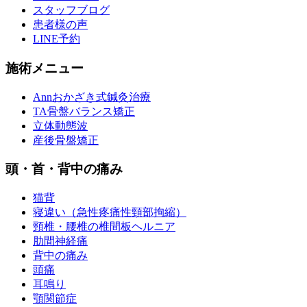
スタッフブログ
患者様の声
LINE予約
施術メニュー
Annおかざき式鍼灸治療
TA骨盤バランス矯正
立体動態波
産後骨盤矯正
頭・首・背中の痛み
猫背
寝違い（急性疼痛性頸部拘縮）
頸椎・腰椎の椎間板ヘルニア
肋間神経痛
背中の痛み
頭痛
耳鳴り
顎関節症