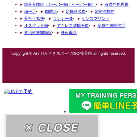
踵骨骨端症（シーバー病・セーバー病）
有痛性外脛骨
偏平足
肉離れ
足底筋膜炎
足関節捻挫
骨折・捻挫
ランナー膝
シンスプリント
オスグッド病
アキレス腱周囲炎
変形性膝関節症
変形性股関節症
外反母趾
Copyright © Annおかざきスポーツ鍼灸接骨院 all rights reserved.