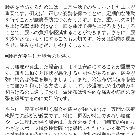
腰痛を予防するためには、日常生活でのちょっとした工夫
重要です。例えば、正しい姿勢を保つことや、定期的な運
を行うことが腰痛予防につながります。また、重いものを
ち上げる際は腰ではなく、膝を曲げて持ち上げるようにす
ことで、腰への負担を軽減することができます。さらに、
を冷やさないようにすることも大切です。冷えは筋肉を硬
させ、痛みを引き起こしやすくします。
■腰痛が発生した場合の対処法
もし腰痛が発生した場合は、まずは安静にすることが重要
す。無理に動くと症状が悪化する可能性があるため、痛み
強い場合は休息を取りましょう。また、冷湿布や温湿布を
って痛みを和らげる方法もあります。冷湿布は急性の痛み
和らげるのに適しており、温湿布は慢性的な痛みや筋肉の
張を緩和するのに効果的です。
さらに、腰痛が長引く場合や痛みが強い場合は、専門の医
機関での診断が必要です。特に、原因が特定できない腰痛
や、足に痺れが伴う場合は注意が必要です。岡崎市のAnnお
かざきスポーツ鍼灸接骨院では提携いただいている整形外
に精密検査を依頼させていただき、症状の緩和を目指すこ