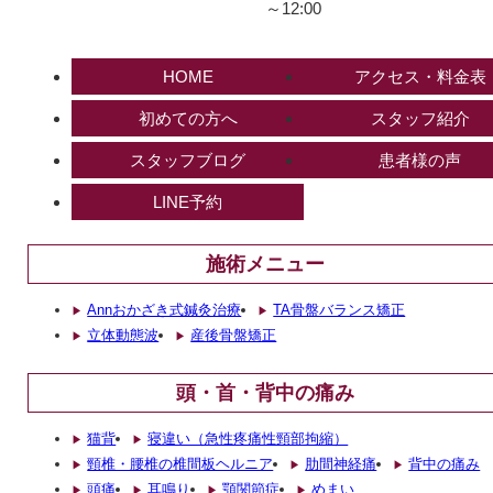
HOME
アクセス・料金表
初めての方へ
スタッフ紹介
スタッフブログ
患者様の声
LINE予約
施術メニュー
Annおかざき式鍼灸治療
TA骨盤バランス矯正
立体動態波
産後骨盤矯正
頭・首・背中の痛み
猫背
寝違い（急性疼痛性頸部拘縮）
頸椎・腰椎の椎間板ヘルニア
肋間神経痛
背中の痛み
頭痛
耳鳴り
顎関節症
めまい