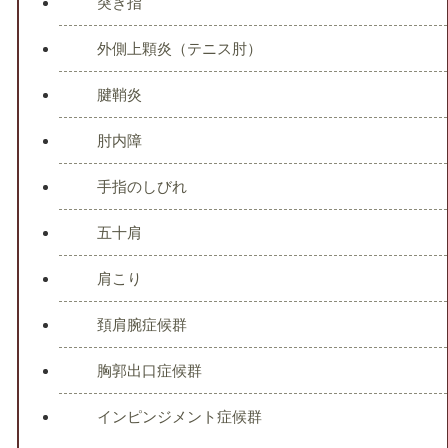
突き指
外側上顆炎（テニス肘）
腱鞘炎
肘内障
手指のしびれ
五十肩
肩こり
頚肩腕症候群
胸郭出口症候群
インピンジメント症候群