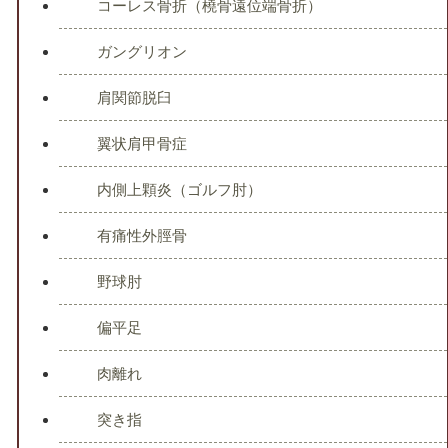
コーレス骨折（橈骨遠位端骨折）
ガングリオン
肩関節脱臼
翼状肩甲骨症
内側上顆炎（ゴルフ肘）
有痛性外脛骨
野球肘
偏平足
肉離れ
突き指