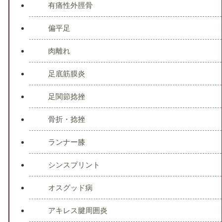
有痛性外脛骨
偏平足
肉離れ
足底筋膜炎
足関節捻挫
骨折・捻挫
ランナー膝
シンスプリント
オスグッド病
アキレス腱周囲炎