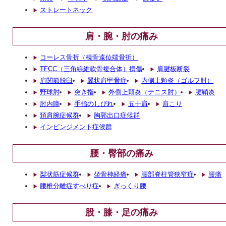
ストレートネック
肩・腕・肘の痛み
コーレス骨折（橈骨遠位端骨折）
TFCC（三角線維軟骨複合体）損傷
肩腱板断裂
肩関節脱臼
翼状肩甲骨症
内側上顆炎（ゴルフ肘）
野球肘
突き指
外側上顆炎（テニス肘）
腱鞘炎
肘内障
手指のしびれ
五十肩
肩こり
頚肩腕症候群
胸郭出口症候群
インピンジメント症候群
腰・臀部の痛み
梨状筋症候群
坐骨神経痛
腰部脊柱管狭窄症
腰痛
腰椎分離症すべり症
ぎっくり腰
股・膝・足の痛み