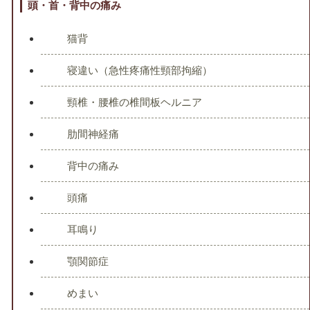
頭・首・背中の痛み
猫背
寝違い（急性疼痛性頸部拘縮）
頸椎・腰椎の椎間板ヘルニア
肋間神経痛
背中の痛み
頭痛
耳鳴り
顎関節症
めまい