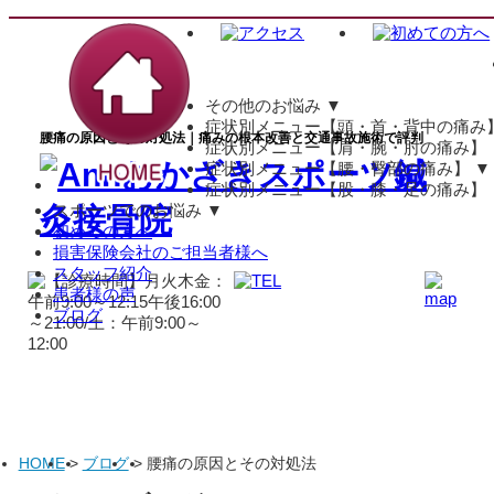
その他のお悩み
▼
症状別メニュー【頭・首・背中の痛み
腰痛の原因とその対処法｜痛みの根本改善と交通事故施術で評判
症状別メニュー【肩・腕・肘の痛み】
症状別メニュー【腰・臀部の痛み】
▼
症状別メニュー【股・膝・足の痛み】
スポーツでのお悩み
▼
初めての方へ
損害保険会社のご担当者様へ
スタッフ紹介
患者様の声
ブログ
HOME
>
ブログ
>
腰痛の原因とその対処法