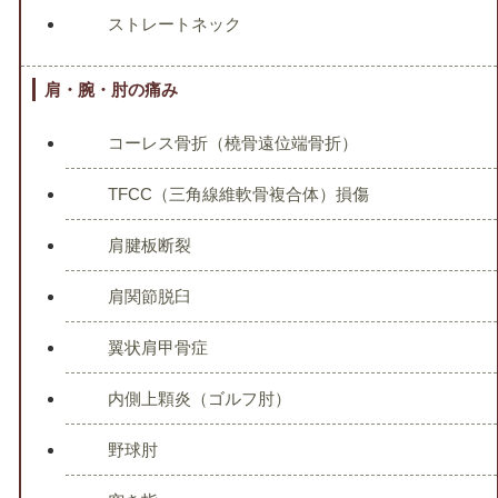
ストレートネック
肩・腕・肘の痛み
コーレス骨折（橈骨遠位端骨折）
TFCC（三角線維軟骨複合体）損傷
肩腱板断裂
肩関節脱臼
翼状肩甲骨症
内側上顆炎（ゴルフ肘）
野球肘