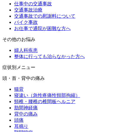
仕事中の交通事故
交通事故治療
交通事故での慰謝料について
バイク事故
お仕事で通院が困難な方へ
その他のお悩み
婦人科疾患
整体に行っても治らなかった方へ
症状別メニュー
頭・首・背中の痛み
猫背
寝違い（急性疼痛性頸部拘縮）
頸椎・腰椎の椎間板ヘルニア
肋間神経痛
背中の痛み
頭痛
耳鳴り