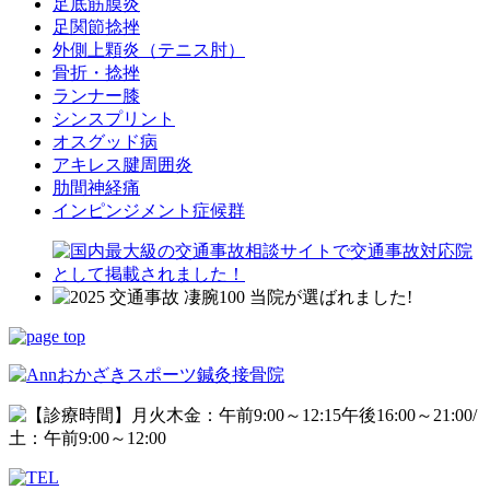
足底筋膜炎
足関節捻挫
外側上顆炎（テニス肘）
骨折・捻挫
ランナー膝
シンスプリント
オスグッド病
アキレス腱周囲炎
肋間神経痛
インピンジメント症候群