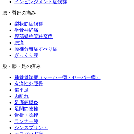
インピンジメント症候群
腰・臀部の痛み
梨状筋症候群
坐骨神経痛
腰部脊柱管狭窄症
腰痛
腰椎分離症すべり症
ぎっくり腰
股・膝・足の痛み
踵骨骨端症（シーバー病・セーバー病）
有痛性外脛骨
偏平足
肉離れ
足底筋膜炎
足関節捻挫
骨折・捻挫
ランナー膝
シンスプリント
オスグッド病