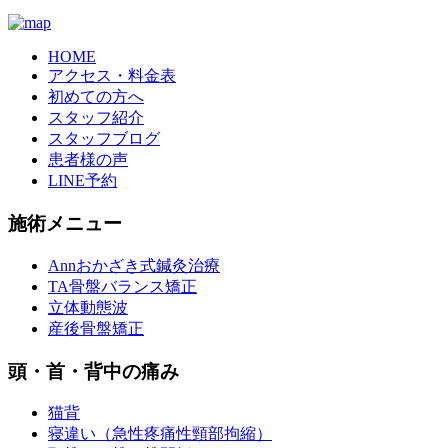
HOME
アクセス・料金表
初めての方へ
スタッフ紹介
スタッフブログ
患者様の声
LINE予約
施術メニュー
Annおかざき式鍼灸治療
TA骨盤バランス矯正
立体動態波
産後骨盤矯正
頭・首・背中の痛み
猫背
寝違い（急性疼痛性頸部拘縮）