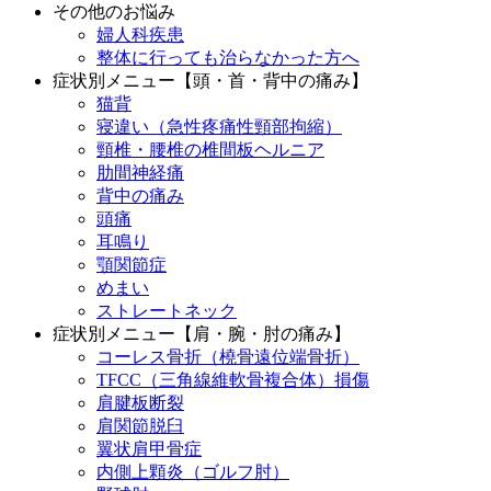
その他のお悩み
婦人科疾患
整体に行っても治らなかった方へ
症状別メニュー【頭・首・背中の痛み】
猫背
寝違い（急性疼痛性頸部拘縮）
頸椎・腰椎の椎間板ヘルニア
肋間神経痛
背中の痛み
頭痛
耳鳴り
顎関節症
めまい
ストレートネック
症状別メニュー【肩・腕・肘の痛み】
コーレス骨折（橈骨遠位端骨折）
TFCC（三角線維軟骨複合体）損傷
肩腱板断裂
肩関節脱臼
翼状肩甲骨症
内側上顆炎（ゴルフ肘）