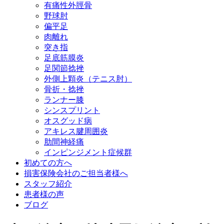
有痛性外脛骨
野球肘
偏平足
肉離れ
突き指
足底筋膜炎
足関節捻挫
外側上顆炎（テニス肘）
骨折・捻挫
ランナー膝
シンスプリント
オスグッド病
アキレス腱周囲炎
肋間神経痛
インピンジメント症候群
初めての方へ
損害保険会社のご担当者様へ
スタッフ紹介
患者様の声
ブログ