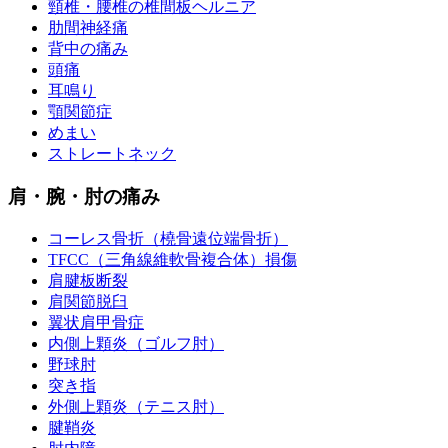
頸椎・腰椎の椎間板ヘルニア
肋間神経痛
背中の痛み
頭痛
耳鳴り
顎関節症
めまい
ストレートネック
肩・腕・肘の痛み
コーレス骨折（橈骨遠位端骨折）
TFCC（三角線維軟骨複合体）損傷
肩腱板断裂
肩関節脱臼
翼状肩甲骨症
内側上顆炎（ゴルフ肘）
野球肘
突き指
外側上顆炎（テニス肘）
腱鞘炎