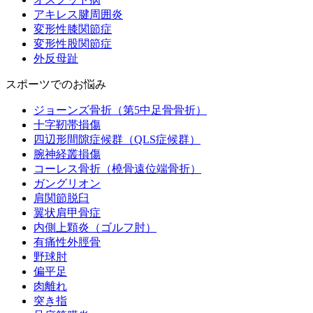
アキレス腱周囲炎
変形性膝関節症
変形性股関節症
外反母趾
スポーツでのお悩み
ジョーンズ骨折（第5中足骨骨折）
十字靭帯損傷
四辺形間隙症候群（QLS症候群）
腕神経叢損傷
コーレス骨折（橈骨遠位端骨折）
ガングリオン
肩関節脱臼
翼状肩甲骨症
内側上顆炎（ゴルフ肘）
有痛性外脛骨
野球肘
偏平足
肉離れ
突き指