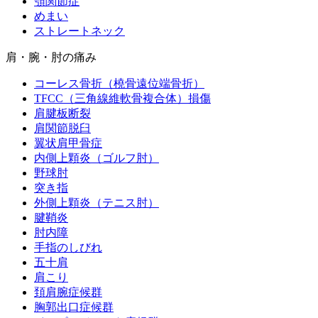
顎関節症
めまい
ストレートネック
肩・腕・肘の痛み
コーレス骨折（橈骨遠位端骨折）
TFCC（三角線維軟骨複合体）損傷
肩腱板断裂
肩関節脱臼
翼状肩甲骨症
内側上顆炎（ゴルフ肘）
野球肘
突き指
外側上顆炎（テニス肘）
腱鞘炎
肘内障
手指のしびれ
五十肩
肩こり
頚肩腕症候群
胸郭出口症候群