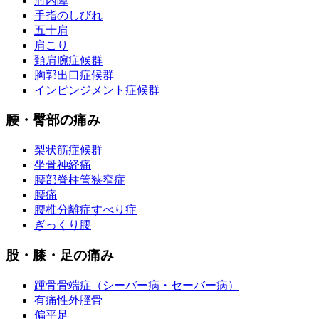
肘内障
手指のしびれ
五十肩
肩こり
頚肩腕症候群
胸郭出口症候群
インピンジメント症候群
腰・臀部の痛み
梨状筋症候群
坐骨神経痛
腰部脊柱管狭窄症
腰痛
腰椎分離症すべり症
ぎっくり腰
股・膝・足の痛み
踵骨骨端症（シーバー病・セーバー病）
有痛性外脛骨
偏平足