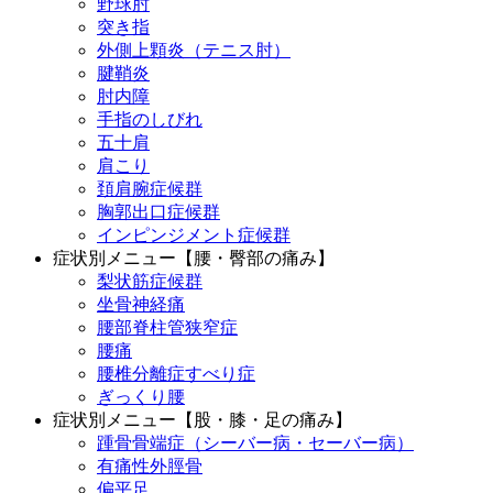
野球肘
突き指
外側上顆炎（テニス肘）
腱鞘炎
肘内障
手指のしびれ
五十肩
肩こり
頚肩腕症候群
胸郭出口症候群
インピンジメント症候群
症状別メニュー【腰・臀部の痛み】
梨状筋症候群
坐骨神経痛
腰部脊柱管狭窄症
腰痛
腰椎分離症すべり症
ぎっくり腰
症状別メニュー【股・膝・足の痛み】
踵骨骨端症（シーバー病・セーバー病）
有痛性外脛骨
偏平足