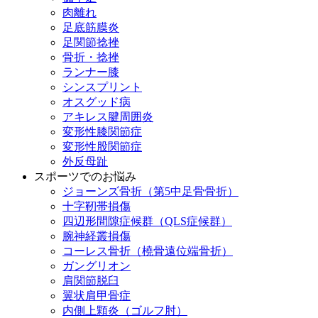
肉離れ
足底筋膜炎
足関節捻挫
骨折・捻挫
ランナー膝
シンスプリント
オスグッド病
アキレス腱周囲炎
変形性膝関節症
変形性股関節症
外反母趾
スポーツでのお悩み
ジョーンズ骨折（第5中足骨骨折）
十字靭帯損傷
四辺形間隙症候群（QLS症候群）
腕神経叢損傷
コーレス骨折（橈骨遠位端骨折）
ガングリオン
肩関節脱臼
翼状肩甲骨症
内側上顆炎（ゴルフ肘）