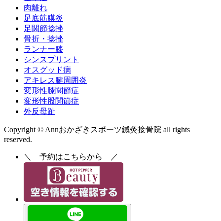
肉離れ
足底筋膜炎
足関節捻挫
骨折・捻挫
ランナー膝
シンスプリント
オスグッド病
アキレス腱周囲炎
変形性膝関節症
変形性股関節症
外反母趾
Copyright © Annおかざきスポーツ鍼灸接骨院 all rights
reserved.
＼
予約はこちらから
／