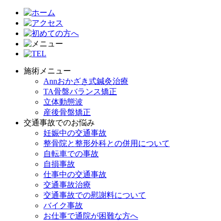
施術メニュー
Annおかざき式鍼灸治療
TA骨盤バランス矯正
立体動態波
産後骨盤矯正
交通事故でのお悩み
妊娠中の交通事故
整骨院と整形外科との併用について
自転車での事故
自損事故
仕事中の交通事故
交通事故治療
交通事故での慰謝料について
バイク事故
お仕事で通院が困難な方へ