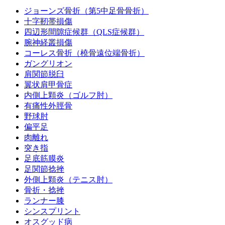
ジョーンズ骨折（第5中足骨骨折）
十字靭帯損傷
四辺形間隙症候群（QLS症候群）
腕神経叢損傷
コーレス骨折（橈骨遠位端骨折）
ガングリオン
肩関節脱臼
翼状肩甲骨症
内側上顆炎（ゴルフ肘）
有痛性外脛骨
野球肘
偏平足
肉離れ
突き指
足底筋膜炎
足関節捻挫
外側上顆炎（テニス肘）
骨折・捻挫
ランナー膝
シンスプリント
オスグッド病