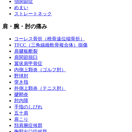
顎関節症
めまい
ストレートネック
肩・腕・肘の痛み
コーレス骨折（橈骨遠位端骨折）
TFCC（三角線維軟骨複合体）損傷
肩腱板断裂
肩関節脱臼
翼状肩甲骨症
内側上顆炎（ゴルフ肘）
野球肘
突き指
外側上顆炎（テニス肘）
腱鞘炎
肘内障
手指のしびれ
五十肩
肩こり
頚肩腕症候群
胸郭出口症候群