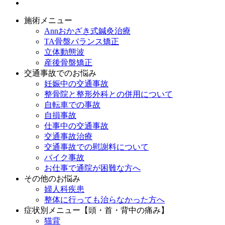
施術メニュー
Annおかざき式鍼灸治療
TA骨盤バランス矯正
立体動態波
産後骨盤矯正
交通事故でのお悩み
妊娠中の交通事故
整骨院と整形外科との併用について
自転車での事故
自損事故
仕事中の交通事故
交通事故治療
交通事故での慰謝料について
バイク事故
お仕事で通院が困難な方へ
その他のお悩み
婦人科疾患
整体に行っても治らなかった方へ
症状別メニュー【頭・首・背中の痛み】
猫背