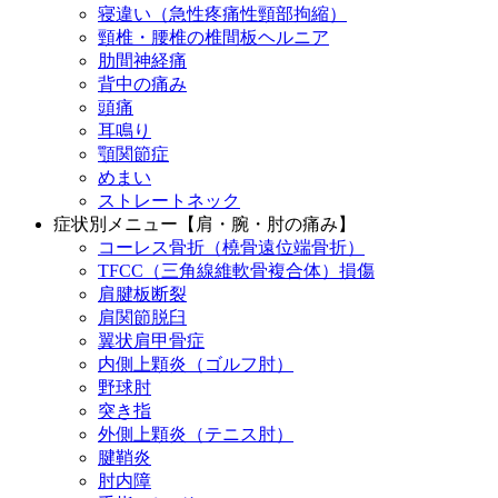
寝違い（急性疼痛性頸部拘縮）
頸椎・腰椎の椎間板ヘルニア
肋間神経痛
背中の痛み
頭痛
耳鳴り
顎関節症
めまい
ストレートネック
症状別メニュー【肩・腕・肘の痛み】
コーレス骨折（橈骨遠位端骨折）
TFCC（三角線維軟骨複合体）損傷
肩腱板断裂
肩関節脱臼
翼状肩甲骨症
内側上顆炎（ゴルフ肘）
野球肘
突き指
外側上顆炎（テニス肘）
腱鞘炎
肘内障