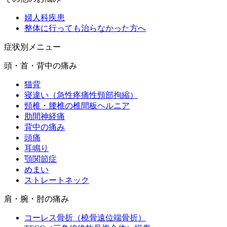
婦人科疾患
整体に行っても治らなかった方へ
症状別メニュー
頭・首・背中の痛み
猫背
寝違い（急性疼痛性頸部拘縮）
頸椎・腰椎の椎間板ヘルニア
肋間神経痛
背中の痛み
頭痛
耳鳴り
顎関節症
めまい
ストレートネック
肩・腕・肘の痛み
コーレス骨折（橈骨遠位端骨折）