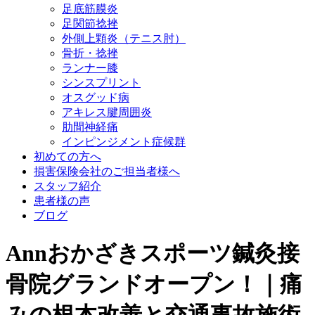
足底筋膜炎
足関節捻挫
外側上顆炎（テニス肘）
骨折・捻挫
ランナー膝
シンスプリント
オスグッド病
アキレス腱周囲炎
肋間神経痛
インピンジメント症候群
初めての方へ
損害保険会社のご担当者様へ
スタッフ紹介
患者様の声
ブログ
Annおかざきスポーツ鍼灸接
骨院グランドオープン！｜痛