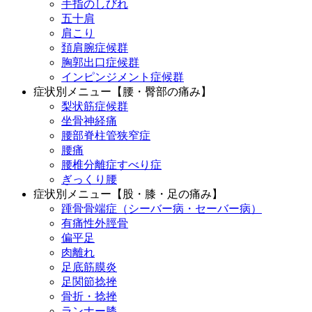
手指のしびれ
五十肩
肩こり
頚肩腕症候群
胸郭出口症候群
インピンジメント症候群
症状別メニュー【腰・臀部の痛み】
梨状筋症候群
坐骨神経痛
腰部脊柱管狭窄症
腰痛
腰椎分離症すべり症
ぎっくり腰
症状別メニュー【股・膝・足の痛み】
踵骨骨端症（シーバー病・セーバー病）
有痛性外脛骨
偏平足
肉離れ
足底筋膜炎
足関節捻挫
骨折・捻挫
ランナー膝