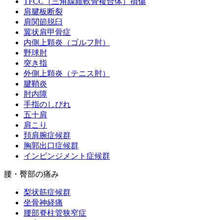
TFCC（三角線維軟骨複合体）損傷
肩腱板断裂
肩関節脱臼
翼状肩甲骨症
内側上顆炎（ゴルフ肘）
野球肘
突き指
外側上顆炎（テニス肘）
腱鞘炎
肘内障
手指のしびれ
五十肩
肩こり
頚肩腕症候群
胸郭出口症候群
インピンジメント症候群
腰・臀部の痛み
梨状筋症候群
坐骨神経痛
腰部脊柱管狭窄症