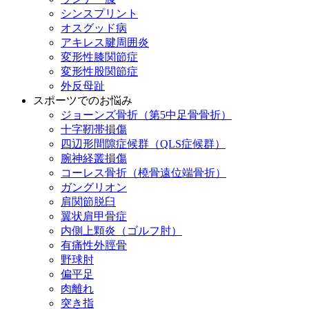
シンスプリント
オスグッド病
アキレス腱周囲炎
変形性膝関節症
変形性股関節症
外反母趾
スポーツでのお悩み
ジョーンズ骨折（第5中足骨骨折）
十字靭帯損傷
四辺形間隙症候群（QLS症候群）
腕神経叢損傷
コーレス骨折（橈骨遠位端骨折）
ガングリオン
肩関節脱臼
翼状肩甲骨症
内側上顆炎（ゴルフ肘）
有痛性外脛骨
野球肘
偏平足
肉離れ
突き指