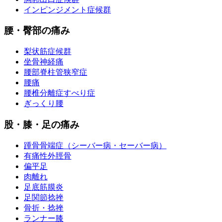
インピンジメント症候群
腰・臀部の痛み
梨状筋症候群
坐骨神経痛
腰部脊柱管狭窄症
腰痛
腰椎分離症すべり症
ぎっくり腰
股・膝・足の痛み
踵骨骨端症（シーバー病・セーバー病）
有痛性外脛骨
偏平足
肉離れ
足底筋膜炎
足関節捻挫
骨折・捻挫
ランナー膝