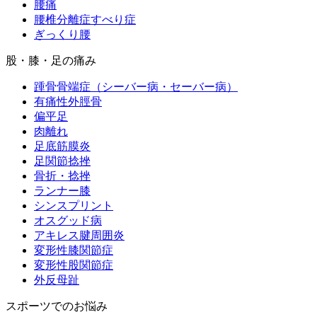
腰痛
腰椎分離症すべり症
ぎっくり腰
股・膝・足の痛み
踵骨骨端症（シーバー病・セーバー病）
有痛性外脛骨
偏平足
肉離れ
足底筋膜炎
足関節捻挫
骨折・捻挫
ランナー膝
シンスプリント
オスグッド病
アキレス腱周囲炎
変形性膝関節症
変形性股関節症
外反母趾
スポーツでのお悩み