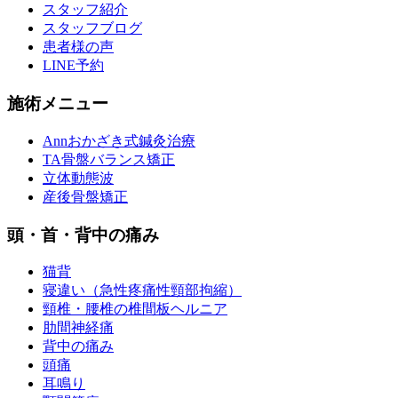
スタッフ紹介
スタッフブログ
患者様の声
LINE予約
施術メニュー
Annおかざき式鍼灸治療
TA骨盤バランス矯正
立体動態波
産後骨盤矯正
頭・首・背中の痛み
猫背
寝違い（急性疼痛性頸部拘縮）
頸椎・腰椎の椎間板ヘルニア
肋間神経痛
背中の痛み
頭痛
耳鳴り