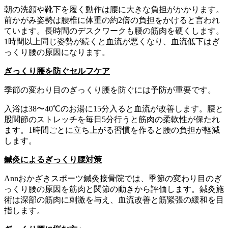
朝の洗顔や靴下を履く動作は腰に大きな負担がかかります。
前かがみ姿勢は腰椎に体重の約2倍の負担をかけると言われ
ています。長時間のデスクワークも腰の筋肉を硬くします。
1時間以上同じ姿勢が続くと血流が悪くなり、血流低下はぎ
っくり腰の原因になります。
ぎっくり腰を防ぐセルフケア
季節の変わり目のぎっくり腰を防ぐには予防が重要です。
入浴は38〜40℃のお湯に15分入ると血流が改善します。腰と
股関節のストレッチを毎日5分行うと筋肉の柔軟性が保たれ
ます。1時間ごとに立ち上がる習慣を作ると腰の負担が軽減
します。
鍼灸によるぎっくり腰対策
Annおかざきスポーツ鍼灸接骨院では、季節の変わり目のぎ
っくり腰の原因を筋肉と関節の動きから評価します。鍼灸施
術は深部の筋肉に刺激を与え、血流改善と筋緊張の緩和を目
指します。