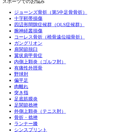
スポーツでのお悩み
ジョーンズ骨折（第5中足骨骨折）
十字靭帯損傷
四辺形間隙症候群（QLS症候群）
腕神経叢損傷
コーレス骨折（橈骨遠位端骨折）
ガングリオン
肩関節脱臼
翼状肩甲骨症
内側上顆炎（ゴルフ肘）
有痛性外脛骨
野球肘
偏平足
肉離れ
突き指
足底筋膜炎
足関節捻挫
外側上顆炎（テニス肘）
骨折・捻挫
ランナー膝
シンスプリント