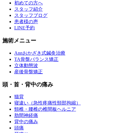
初めての方へ
スタッフ紹介
スタッフブログ
患者様の声
LINE予約
施術メニュー
Annおかざき式鍼灸治療
TA骨盤バランス矯正
立体動態波
産後骨盤矯正
頭・首・背中の痛み
猫背
寝違い（急性疼痛性頸部拘縮）
頸椎・腰椎の椎間板ヘルニア
肋間神経痛
背中の痛み
頭痛