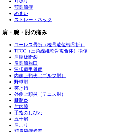
耳鳴り
顎関節症
めまい
ストレートネック
肩・腕・肘の痛み
コーレス骨折（橈骨遠位端骨折）
TFCC（三角線維軟骨複合体）損傷
肩腱板断裂
肩関節脱臼
翼状肩甲骨症
内側上顆炎（ゴルフ肘）
野球肘
突き指
外側上顆炎（テニス肘）
腱鞘炎
肘内障
手指のしびれ
五十肩
肩こり
頚肩腕症候群