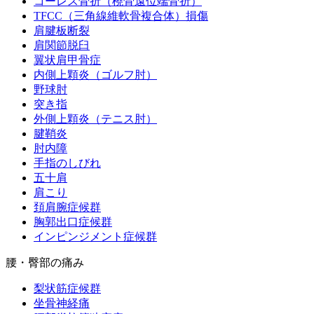
コーレス骨折（橈骨遠位端骨折）
TFCC（三角線維軟骨複合体）損傷
肩腱板断裂
肩関節脱臼
翼状肩甲骨症
内側上顆炎（ゴルフ肘）
野球肘
突き指
外側上顆炎（テニス肘）
腱鞘炎
肘内障
手指のしびれ
五十肩
肩こり
頚肩腕症候群
胸郭出口症候群
インピンジメント症候群
腰・臀部の痛み
梨状筋症候群
坐骨神経痛