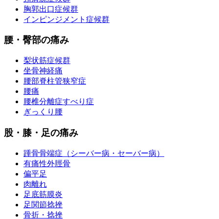
胸郭出口症候群
インピンジメント症候群
腰・臀部の痛み
梨状筋症候群
坐骨神経痛
腰部脊柱管狭窄症
腰痛
腰椎分離症すべり症
ぎっくり腰
股・膝・足の痛み
踵骨骨端症（シーバー病・セーバー病）
有痛性外脛骨
偏平足
肉離れ
足底筋膜炎
足関節捻挫
骨折・捻挫