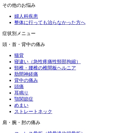
その他のお悩み
婦人科疾患
整体に行っても治らなかった方へ
症状別メニュー
頭・首・背中の痛み
猫背
寝違い（急性疼痛性頸部拘縮）
頸椎・腰椎の椎間板ヘルニア
肋間神経痛
背中の痛み
頭痛
耳鳴り
顎関節症
めまい
ストレートネック
肩・腕・肘の痛み