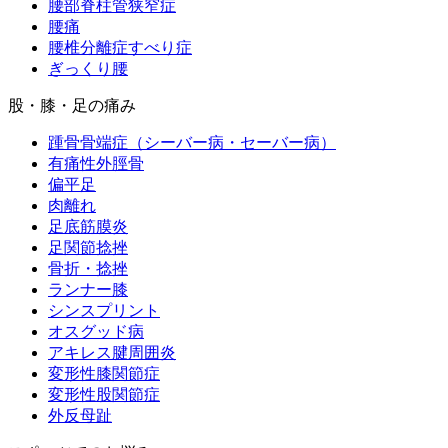
腰部脊柱管狭窄症
腰痛
腰椎分離症すべり症
ぎっくり腰
股・膝・足の痛み
踵骨骨端症（シーバー病・セーバー病）
有痛性外脛骨
偏平足
肉離れ
足底筋膜炎
足関節捻挫
骨折・捻挫
ランナー膝
シンスプリント
オスグッド病
アキレス腱周囲炎
変形性膝関節症
変形性股関節症
外反母趾