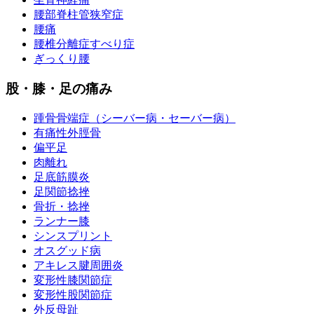
腰部脊柱管狭窄症
腰痛
腰椎分離症すべり症
ぎっくり腰
股・膝・足の痛み
踵骨骨端症（シーバー病・セーバー病）
有痛性外脛骨
偏平足
肉離れ
足底筋膜炎
足関節捻挫
骨折・捻挫
ランナー膝
シンスプリント
オスグッド病
アキレス腱周囲炎
変形性膝関節症
変形性股関節症
外反母趾