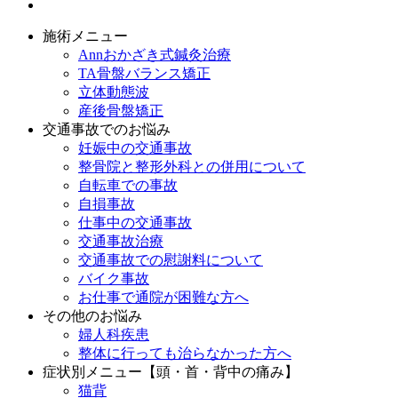
施術メニュー
Annおかざき式鍼灸治療
TA骨盤バランス矯正
立体動態波
産後骨盤矯正
交通事故でのお悩み
妊娠中の交通事故
整骨院と整形外科との併用について
自転車での事故
自損事故
仕事中の交通事故
交通事故治療
交通事故での慰謝料について
バイク事故
お仕事で通院が困難な方へ
その他のお悩み
婦人科疾患
整体に行っても治らなかった方へ
症状別メニュー【頭・首・背中の痛み】
猫背