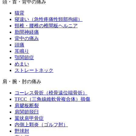
頭・首・背中の痛み
猫背
寝違い（急性疼痛性頸部拘縮）
頸椎・腰椎の椎間板ヘルニア
肋間神経痛
背中の痛み
頭痛
耳鳴り
顎関節症
めまい
ストレートネック
肩・腕・肘の痛み
コーレス骨折（橈骨遠位端骨折）
TFCC（三角線維軟骨複合体）損傷
肩腱板断裂
肩関節脱臼
翼状肩甲骨症
内側上顆炎（ゴルフ肘）
野球肘