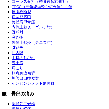
コーレス骨折（橈骨遠位端骨折）
TFCC（三角線維軟骨複合体）損傷
肩腱板断裂
肩関節脱臼
翼状肩甲骨症
内側上顆炎（ゴルフ肘）
野球肘
突き指
外側上顆炎（テニス肘）
腱鞘炎
肘内障
手指のしびれ
五十肩
肩こり
頚肩腕症候群
胸郭出口症候群
インピンジメント症候群
腰・臀部の痛み
梨状筋症候群
坐骨神経痛