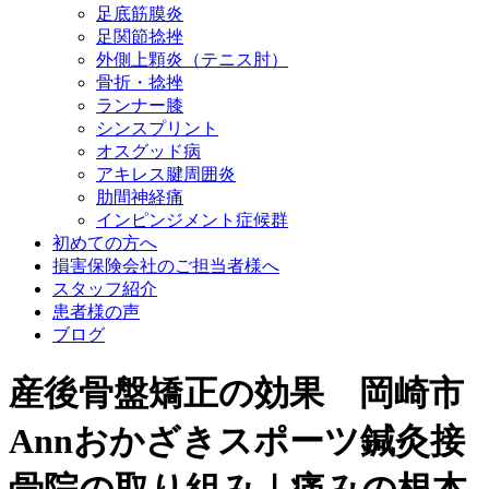
足底筋膜炎
足関節捻挫
外側上顆炎（テニス肘）
骨折・捻挫
ランナー膝
シンスプリント
オスグッド病
アキレス腱周囲炎
肋間神経痛
インピンジメント症候群
初めての方へ
損害保険会社のご担当者様へ
スタッフ紹介
患者様の声
ブログ
産後骨盤矯正の効果 岡崎市
Annおかざきスポーツ鍼灸接