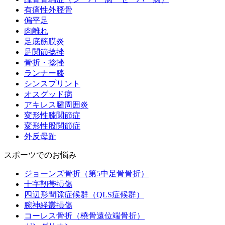
有痛性外脛骨
偏平足
肉離れ
足底筋膜炎
足関節捻挫
骨折・捻挫
ランナー膝
シンスプリント
オスグッド病
アキレス腱周囲炎
変形性膝関節症
変形性股関節症
外反母趾
スポーツでのお悩み
ジョーンズ骨折（第5中足骨骨折）
十字靭帯損傷
四辺形間隙症候群（QLS症候群）
腕神経叢損傷
コーレス骨折（橈骨遠位端骨折）