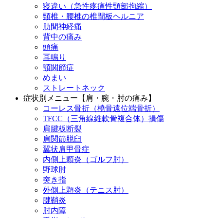
寝違い（急性疼痛性頸部拘縮）
頸椎・腰椎の椎間板ヘルニア
肋間神経痛
背中の痛み
頭痛
耳鳴り
顎関節症
めまい
ストレートネック
症状別メニュー【肩・腕・肘の痛み】
コーレス骨折（橈骨遠位端骨折）
TFCC（三角線維軟骨複合体）損傷
肩腱板断裂
肩関節脱臼
翼状肩甲骨症
内側上顆炎（ゴルフ肘）
野球肘
突き指
外側上顆炎（テニス肘）
腱鞘炎
肘内障