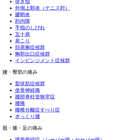
突き指
外側上顆炎（テニス肘）
腱鞘炎
肘内障
手指のしびれ
五十肩
肩こり
頚肩腕症候群
胸郭出口症候群
インピンジメント症候群
腰・臀部の痛み
梨状筋症候群
坐骨神経痛
腰部脊柱管狭窄症
腰痛
腰椎分離症すべり症
ぎっくり腰
股・膝・足の痛み
踵骨骨端症（シーバー病・セーバー病）