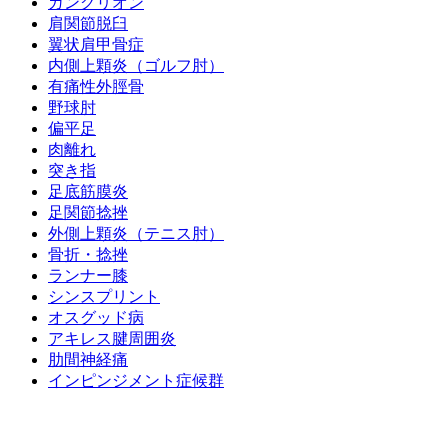
ガングリオン
肩関節脱臼
翼状肩甲骨症
内側上顆炎（ゴルフ肘）
有痛性外脛骨
野球肘
偏平足
肉離れ
突き指
足底筋膜炎
足関節捻挫
外側上顆炎（テニス肘）
骨折・捻挫
ランナー膝
シンスプリント
オスグッド病
アキレス腱周囲炎
肋間神経痛
インピンジメント症候群