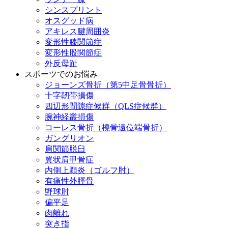
シンスプリント
オスグッド病
アキレス腱周囲炎
変形性膝関節症
変形性股関節症
外反母趾
スポーツでのお悩み
ジョーンズ骨折（第5中足骨骨折）
十字靭帯損傷
四辺形間隙症候群（QLS症候群）
腕神経叢損傷
コーレス骨折（橈骨遠位端骨折）
ガングリオン
肩関節脱臼
翼状肩甲骨症
内側上顆炎（ゴルフ肘）
有痛性外脛骨
野球肘
偏平足
肉離れ
突き指