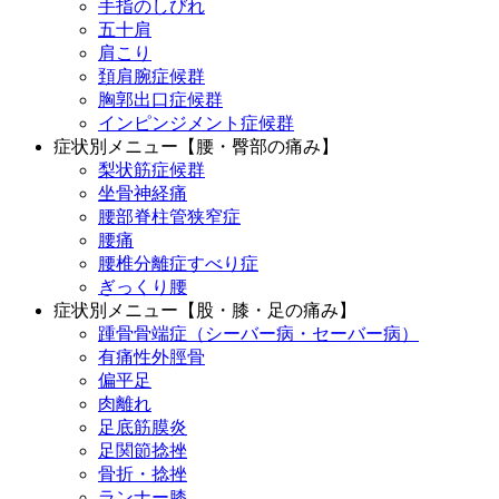
手指のしびれ
五十肩
肩こり
頚肩腕症候群
胸郭出口症候群
インピンジメント症候群
症状別メニュー【腰・臀部の痛み】
梨状筋症候群
坐骨神経痛
腰部脊柱管狭窄症
腰痛
腰椎分離症すべり症
ぎっくり腰
症状別メニュー【股・膝・足の痛み】
踵骨骨端症（シーバー病・セーバー病）
有痛性外脛骨
偏平足
肉離れ
足底筋膜炎
足関節捻挫
骨折・捻挫
ランナー膝