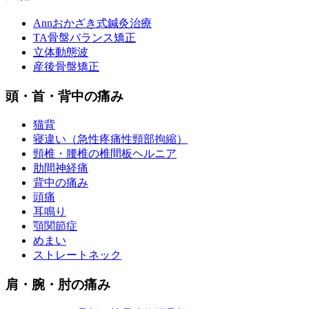
Annおかざき式鍼灸治療
TA骨盤バランス矯正
立体動態波
産後骨盤矯正
頭・首・背中の痛み
猫背
寝違い（急性疼痛性頸部拘縮）
頸椎・腰椎の椎間板ヘルニア
肋間神経痛
背中の痛み
頭痛
耳鳴り
顎関節症
めまい
ストレートネック
肩・腕・肘の痛み