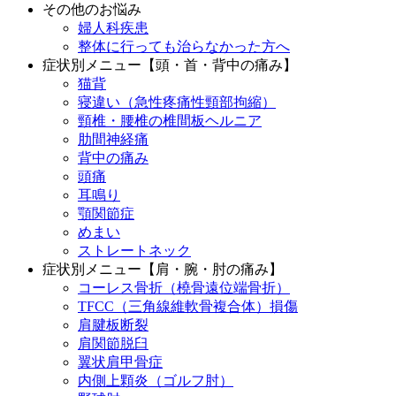
その他のお悩み
婦人科疾患
整体に行っても治らなかった方へ
症状別メニュー【頭・首・背中の痛み】
猫背
寝違い（急性疼痛性頸部拘縮）
頸椎・腰椎の椎間板ヘルニア
肋間神経痛
背中の痛み
頭痛
耳鳴り
顎関節症
めまい
ストレートネック
症状別メニュー【肩・腕・肘の痛み】
コーレス骨折（橈骨遠位端骨折）
TFCC（三角線維軟骨複合体）損傷
肩腱板断裂
肩関節脱臼
翼状肩甲骨症
内側上顆炎（ゴルフ肘）