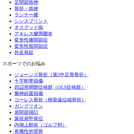
足関節捻挫
骨折・捻挫
ランナー膝
シンスプリント
オスグッド病
アキレス腱周囲炎
変形性膝関節症
変形性股関節症
外反母趾
スポーツでのお悩み
ジョーンズ骨折（第5中足骨骨折）
十字靭帯損傷
四辺形間隙症候群（QLS症候群）
腕神経叢損傷
コーレス骨折（橈骨遠位端骨折）
ガングリオン
肩関節脱臼
翼状肩甲骨症
内側上顆炎（ゴルフ肘）
有痛性外脛骨