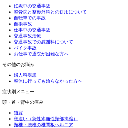
妊娠中の交通事故
整骨院と整形外科との併用について
自転車での事故
自損事故
仕事中の交通事故
交通事故治療
交通事故での慰謝料について
バイク事故
お仕事で通院が困難な方へ
その他のお悩み
婦人科疾患
整体に行っても治らなかった方へ
症状別メニュー
頭・首・背中の痛み
猫背
寝違い（急性疼痛性頸部拘縮）
頸椎・腰椎の椎間板ヘルニア