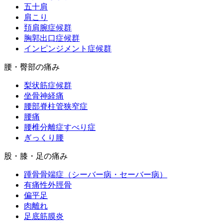
五十肩
肩こり
頚肩腕症候群
胸郭出口症候群
インピンジメント症候群
腰・臀部の痛み
梨状筋症候群
坐骨神経痛
腰部脊柱管狭窄症
腰痛
腰椎分離症すべり症
ぎっくり腰
股・膝・足の痛み
踵骨骨端症（シーバー病・セーバー病）
有痛性外脛骨
偏平足
肉離れ
足底筋膜炎