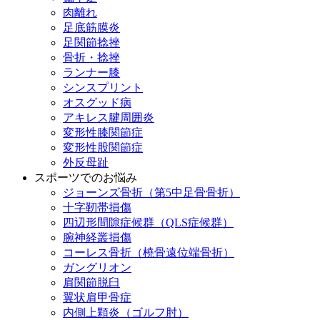
肉離れ
足底筋膜炎
足関節捻挫
骨折・捻挫
ランナー膝
シンスプリント
オスグッド病
アキレス腱周囲炎
変形性膝関節症
変形性股関節症
外反母趾
スポーツでのお悩み
ジョーンズ骨折（第5中足骨骨折）
十字靭帯損傷
四辺形間隙症候群（QLS症候群）
腕神経叢損傷
コーレス骨折（橈骨遠位端骨折）
ガングリオン
肩関節脱臼
翼状肩甲骨症
内側上顆炎（ゴルフ肘）