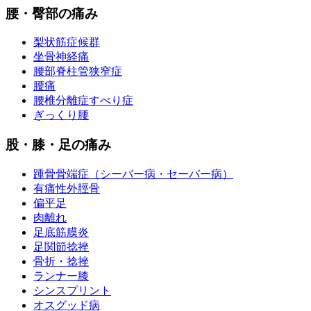
腰・臀部の痛み
梨状筋症候群
坐骨神経痛
腰部脊柱管狭窄症
腰痛
腰椎分離症すべり症
ぎっくり腰
股・膝・足の痛み
踵骨骨端症（シーバー病・セーバー病）
有痛性外脛骨
偏平足
肉離れ
足底筋膜炎
足関節捻挫
骨折・捻挫
ランナー膝
シンスプリント
オスグッド病