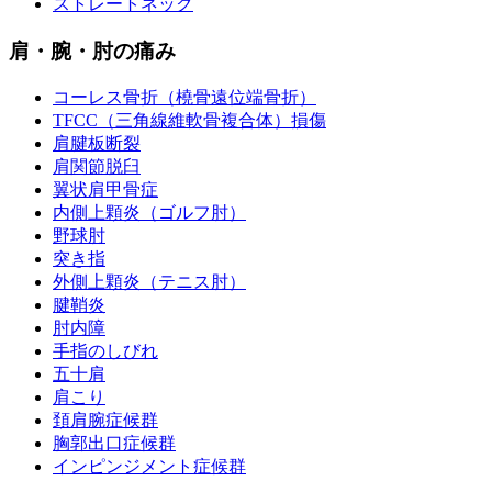
ストレートネック
肩・腕・肘の痛み
コーレス骨折（橈骨遠位端骨折）
TFCC（三角線維軟骨複合体）損傷
肩腱板断裂
肩関節脱臼
翼状肩甲骨症
内側上顆炎（ゴルフ肘）
野球肘
突き指
外側上顆炎（テニス肘）
腱鞘炎
肘内障
手指のしびれ
五十肩
肩こり
頚肩腕症候群
胸郭出口症候群
インピンジメント症候群