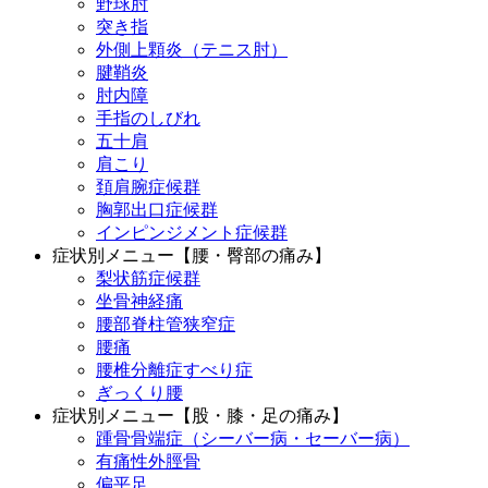
野球肘
突き指
外側上顆炎（テニス肘）
腱鞘炎
肘内障
手指のしびれ
五十肩
肩こり
頚肩腕症候群
胸郭出口症候群
インピンジメント症候群
症状別メニュー【腰・臀部の痛み】
梨状筋症候群
坐骨神経痛
腰部脊柱管狭窄症
腰痛
腰椎分離症すべり症
ぎっくり腰
症状別メニュー【股・膝・足の痛み】
踵骨骨端症（シーバー病・セーバー病）
有痛性外脛骨
偏平足