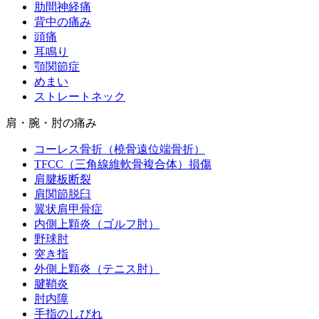
肋間神経痛
背中の痛み
頭痛
耳鳴り
顎関節症
めまい
ストレートネック
肩・腕・肘の痛み
コーレス骨折（橈骨遠位端骨折）
TFCC（三角線維軟骨複合体）損傷
肩腱板断裂
肩関節脱臼
翼状肩甲骨症
内側上顆炎（ゴルフ肘）
野球肘
突き指
外側上顆炎（テニス肘）
腱鞘炎
肘内障
手指のしびれ