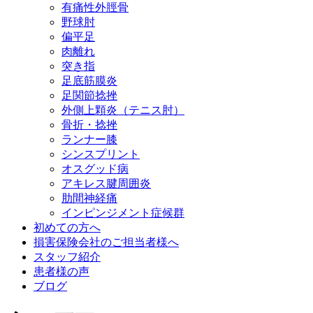
有痛性外脛骨
野球肘
偏平足
肉離れ
突き指
足底筋膜炎
足関節捻挫
外側上顆炎（テニス肘）
骨折・捻挫
ランナー膝
シンスプリント
オスグッド病
アキレス腱周囲炎
肋間神経痛
インピンジメント症候群
初めての方へ
損害保険会社のご担当者様へ
スタッフ紹介
患者様の声
ブログ