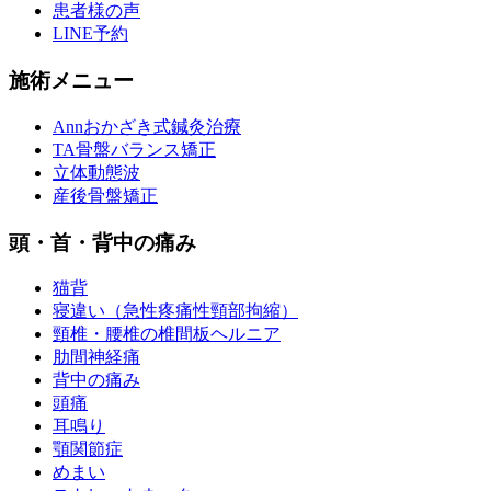
患者様の声
LINE予約
施術メニュー
Annおかざき式鍼灸治療
TA骨盤バランス矯正
立体動態波
産後骨盤矯正
頭・首・背中の痛み
猫背
寝違い（急性疼痛性頸部拘縮）
頸椎・腰椎の椎間板ヘルニア
肋間神経痛
背中の痛み
頭痛
耳鳴り
顎関節症
めまい