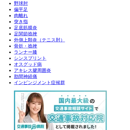
野球肘
偏平足
肉離れ
突き指
足底筋膜炎
足関節捻挫
外側上顆炎（テニス肘）
骨折・捻挫
ランナー膝
シンスプリント
オスグッド病
アキレス腱周囲炎
肋間神経痛
インピンジメント症候群